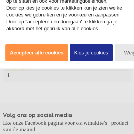
op te slaan en ook voor marketingdoeleinden.
- Veilig in gebruik
Door op kies je cookies te klikken kun je zien welke
- Makkelijk te vullen door grote opening
cookies we gebruiken en je voorkeuren aanpassen.
- Heerlijke voor koude winterdagen
Door op "accepteren en doorgaan' te klikken ga je
Sorteren op:
akkoord met het gebruik van alle cookies
Review toevoegen
Accepteer alle cookies
Kies je cookies
Wei
- 08-04-2025 09:35
LmMqtzme
1
Volg ons op social media
like onze Facebook pagina voor o.a winaktie's, product
van de maand