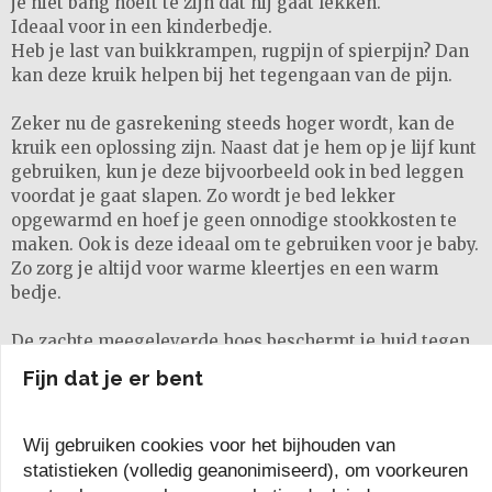
je niet bang hoeft te zijn dat hij gaat lekken.
Ideaal voor in een kinderbedje.
Heb je last van buikkrampen, rugpijn of spierpijn? Dan
kan deze kruik helpen bij het tegengaan van de pijn.
Zeker nu de gasrekening steeds hoger wordt, kan de
kruik een oplossing zijn. Naast dat je hem op je lijf kunt
gebruiken, kun je deze bijvoorbeeld ook in bed leggen
voordat je gaat slapen. Zo wordt je bed lekker
opgewarmd en hoef je geen onnodige stookkosten te
maken. Ook is deze ideaal om te gebruiken voor je baby.
Zo zorg je altijd voor warme kleertjes en een warm
bedje.
De zachte meegeleverde hoes beschermt je huid tegen
de extreme hitte van de kruik om verbranding te
Fijn dat je er bent
voorkomen. Zo kun je je de kruik direct op je huid
gebruiken. De hoes kan eenvoudig verwijderd worden
en kan gewassen worden in de wasmachine.
Wij gebruiken cookies voor het bijhouden van
statistieken (volledig geanonimiseerd), om voorkeuren
Kenmerken