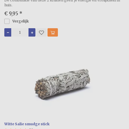
De combinatie van deze 2 kruiden geeft je energie en vrolijkheid in
huis.
€ 9,95
*
Vergelijk
Witte Salie smudge stick