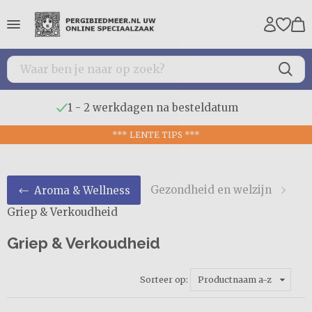
Voor vragen bel ons op 0683575231
*** LENTE TIPS ***
Gezondheid en welzijn
Aroma & Wellness
Griep & Verkoudheid
Griep & Verkoudheid
Sorteer op:
Productnaam a-z