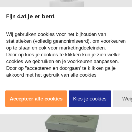
Fijn dat je er bent
Magnesiumolie spray chi natural life





(0)
Deze magnesiumolie spray combineert de werking van
Wij gebruiken cookies voor het bijhouden van
magnesiumchloride met de zachtheid van rozenhydrolaat. De
statistieken (volledig geanonimiseerd), om voorkeuren
formule voelt licht olieachtig aan, maar trekt snel in en laat de huid
op te slaan en ook voor marketingdoeleinden.
comfortabel en verzo
Door op kies je cookies te klikken kun je zien welke
€ 15,95
*
cookies we gebruiken en je voorkeuren aanpassen.
Prijs per stuk
Door op "accepteren en doorgaan' te klikken ga je
Vergelijk
akkoord met het gebruik van alle cookies
Accepteer alle cookies
Kies je cookies
Wei