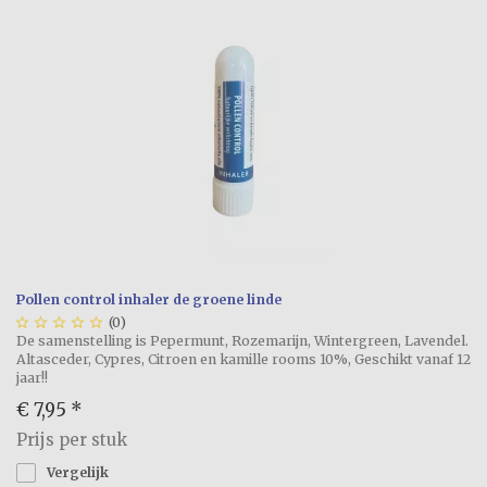
Pollen control inhaler de groene linde





(0)
De samenstelling is Pepermunt, Rozemarijn, Wintergreen, Lavendel.
Altasceder, Cypres, Citroen en kamille rooms 10%, Geschikt vanaf 12
jaar!!
€ 7,95
*
Prijs per stuk
Vergelijk