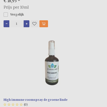
€ 18,95
*
Prijs per 10ml
Vergelijk
High immune roomspray de groene linde





(0)