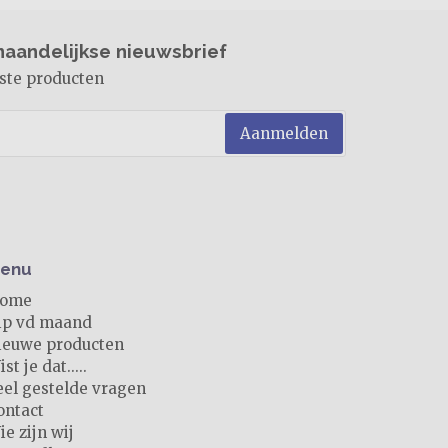
 maandelijkse nieuwsbrief
ste producten
Aanmelden
enu
ome
ip vd maand
ieuwe producten
st je dat.....
eel gestelde vragen
ontact
ie zijn wij