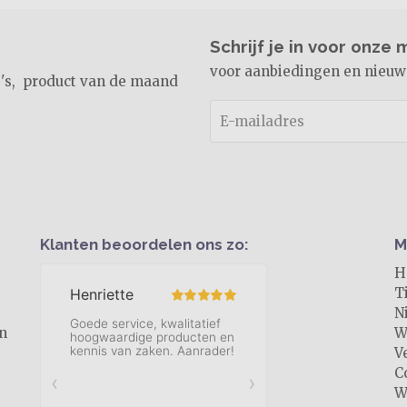
Schrijf je in voor onze
voor aanbiedingen en nieuw
e's, product van de maand
Klanten beoordelen ons zo:
M
H
T
N
en
Wi
V
C
W