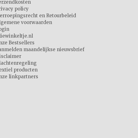
erzendkosten
rivacy policy
erroepingsrecht en Retourbeleid
lgemene voorwaarden
ogin
liewinkeltje.nl
nze Bestsellers
anmelden maandelijkse nieuwsbrief
isclaimer
lachtenregeling
extiel producten
nze linkpartners