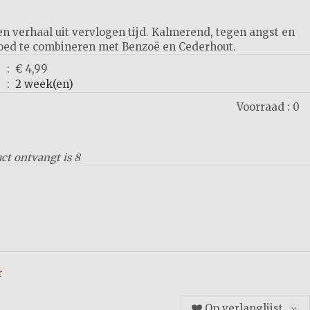
 een verhaal uit vervlogen tijd. Kalmerend, tegen angst en
oed te combineren met Benzoë en Cederhout.
:
€ 4,99
:
2 week(en)
Voorraad :
0
uct ontvangt is
8
r
Op verlanglijst