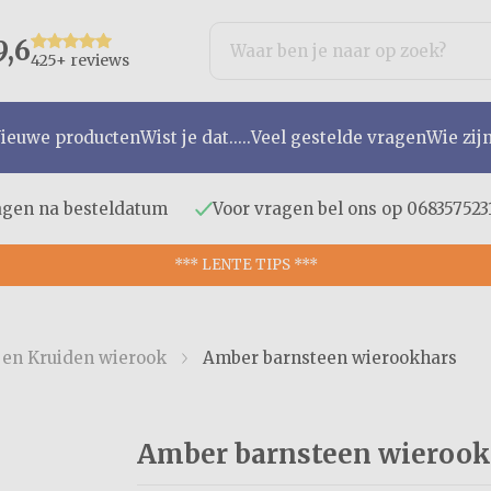
9,6
425+ reviews
ieuwe producten
Wist je dat.....
Veel gestelde vragen
Wie zij
agen na besteldatum
Voor vragen bel ons op 068357523
*** LENTE TIPS ***
 en Kruiden wierook
Amber barnsteen wierookhars
Amber barnsteen wierook