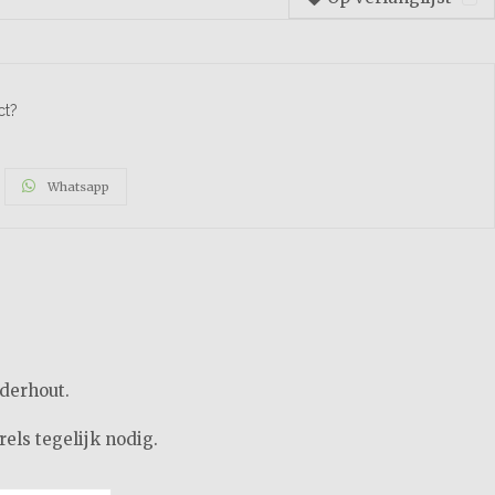
ct?
Whatsapp
derhout.
els tegelijk nodig.