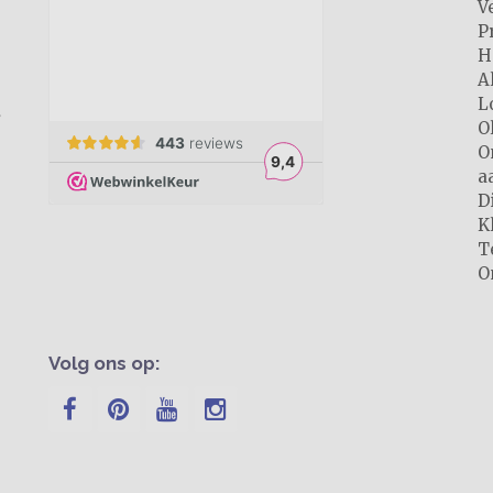
V
P
H
A
L
O
O
a
D
K
T
O
Volg ons op: