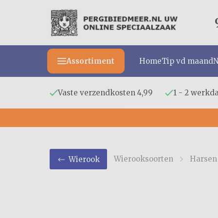
Assortiment
Home
Tip vd maand
N
Vaste verzendkosten 4,99
1 - 2 werkd
Wierooksoorten
Harsen
Wierook