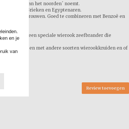
l ´het goud van het noorden´ noemt.
esteen bij de Grieken en Egyptenaren.
s, schenkt vertrouwen. Goed te combineren met Benzoë en
leinden.
tskool of met een speciale wierook zeefbrander die
ken en je
akkelijk mengen met andere soorten wierookkruiden en of
ruik van
Review toevoegen