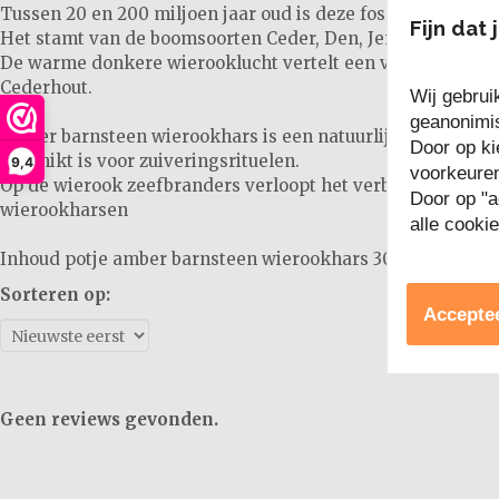
Tussen 20 en 200 miljoen jaar oud is deze fossiele amber
Fijn dat 
Het stamt van de boomsoorten Ceder, Den, Jeneverbes, Cip
De warme donkere wierooklucht vertelt een verhaal uit v
Cederhout.
Wij gebrui
geanonimis
Amber barnsteen wierookhars is een natuurlijk en zuiver 
Door op ki
geschikt is voor zuiveringsrituelen.
9,4
voorkeure
Op de wierook zeefbranders verloopt het verbrandingspro
Door op "a
wierookharsen
alle cooki
Inhoud potje amber barnsteen wierookhars 30ml
Sorteren op:
Acceptee
Geen reviews gevonden.