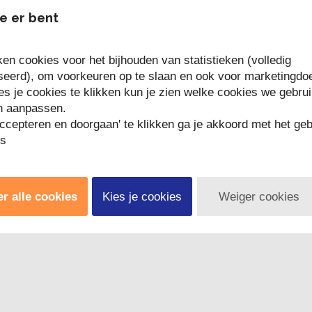
 hars van naaldbomen die men op onze breedtegraad ook we
je er bent
res, enz. ´Vader der Geuren´ bij de Soefi´s genoemd, Zonn
ervlogen tijd. Kalmerend, tegen angst en geheugenstoorni
ken cookies voor het bijhouden van statistieken (volledig
eerd), om voorkeuren op te slaan en ook voor marketingdoe
wierook hars om te branden in een vuurvaste schaal op hou
es je cookies te klikken kun je zien welke cookies we gebrui
n aanpassen.
ces wat langzamer als op houtskool. Je kunt de wierook m
ccepteren en doorgaan' te klikken ga je akkoord met het geb
es
r alle cookies
Kies je cookies
Weiger cookies